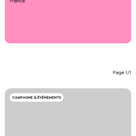
France
L’équipe du Crips
Notre documentation
Rapports d’activité et financiers
Ressources pour les parents
Projets réalisés avec nos partenaires
Podcast 🎙️
Webinaires
Page 1/1
CAMPAGNE & ÉVÉNEMENTS