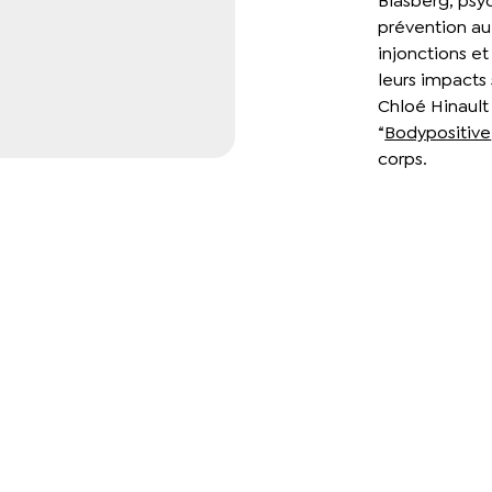
Blasberg, psy
prévention au 
injonctions e
leurs impacts 
Chloé Hinault
“
Bodypositive
corps.