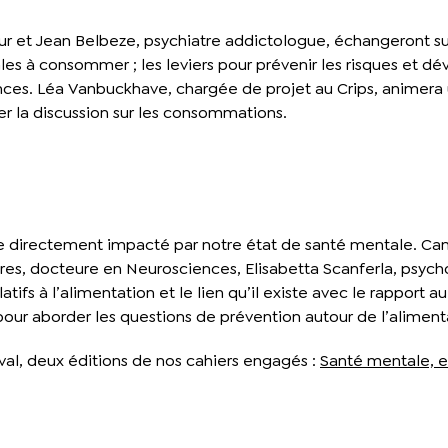
r et Jean Belbeze, psychiatre addictologue, échangeront s
ales à consommer ; les leviers pour prévenir les risques et dé
es. Léa Vanbuckhave, chargée de projet au Crips, animera u
er la discussion sur les consommations.
ie directement impacté par notre état de santé mentale. Cam
ores, docteure en Neurosciences, Elisabetta Scanferla, psyc
atifs à l’alimentation et le lien qu’il existe avec le rapport 
our aborder les questions de prévention autour de l’aliment
val, deux éditions de nos cahiers engagés :
Santé mentale, e