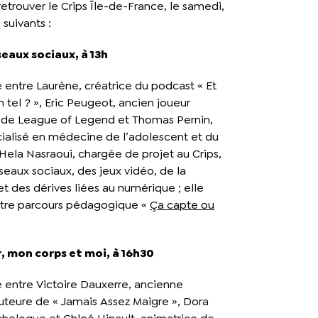
etrouver le Crips Île-de-France, le samedi,
s suivants :
seaux sociaux, à 13h
 entre Laurène, créatrice du podcast « Et
on tel ? », Eric Peugeot, ancien joueur
 de League of Legend et Thomas Pernin,
alisé en médecine de l’adolescent et du
 Hela Nasraoui, chargée de projet au Crips,
seaux sociaux, des jeux vidéo, de la
 des dérives liées au numérique ; elle
otre parcours pédagogique «
Ça capte ou
r, mon corps et moi, à 16h30
 entre Victoire Dauxerre, ancienne
teure de « Jamais Assez Maigre », Dora