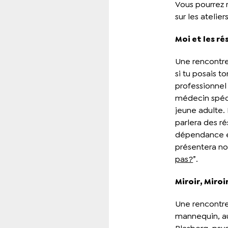
Vous pourrez r
sur les atelier
Moi et les ré
Une rencontre
si tu posais t
professionnel
médecin spéci
jeune adulte.
parlera des ré
dépendance et
présentera n
pas?
”.
Miroir, Miroi
Une rencontre
mannequin, au