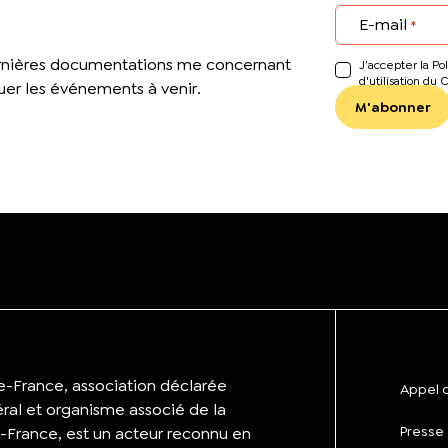
E-mail
*
ernières documentations me concernant
J’accepter la Pol
d'utilisation du 
er les événements à venir.
de-France, association déclarée
Appel d
éral et organisme associé de la
Presse
-France, est un acteur reconnu en