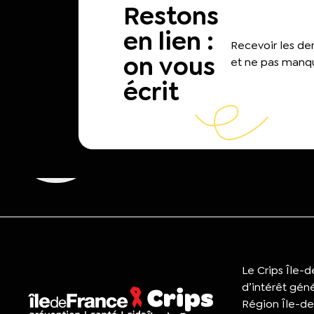
Restons
en lien :
Recevoir les d
on vous
et ne pas manqu
écrit
Le Crips Île-
d’intérêt gén
Région Île-de