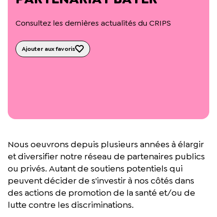
L’équipe du Crips
Notre documentation
Consultez les dernières actualités du CRIPS
Rapports d’activité et financiers
Ressources pour les parents
Projets réalisés avec nos partenaires
Ajouter aux favoris
Podcast 🎙️
Webinaires
Nous oeuvrons depuis plusieurs années à élargir
et diversifier notre réseau de partenaires publics
ou privés. Autant de soutiens potentiels qui
peuvent décider de s'investir à nos côtés dans
des actions de promotion de la santé et/ou de
lutte contre les discriminations.