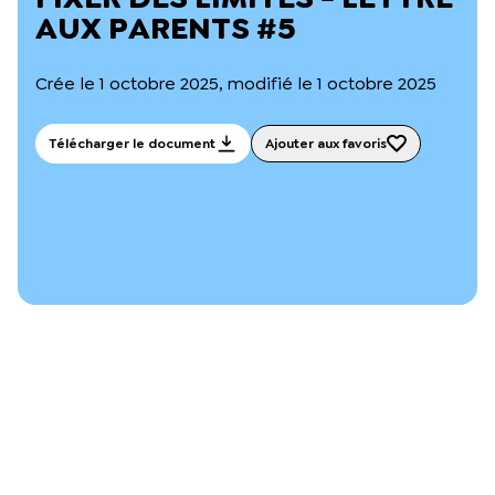
L’équipe du Crips
AUX PARENTS #5
Notre documentation
Rapports d’activité et financiers
Crée le 1 octobre 2025, modifié le 1 octobre 2025
Ressources pour les parents
Projets réalisés avec nos partenaires
Podcast 🎙️
Télécharger le document
Ajouter aux favoris
Webinaires