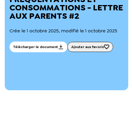
L’équipe du Crips
CONSOMMATIONS - LETTRE
Notre documentation
AUX PARENTS #2
Rapports d’activité et financiers
Ressources pour les parents
Projets réalisés avec nos partenaires
Crée le 1 octobre 2025, modifié le 1 octobre 2025
Podcast 🎙️
Télécharger le document
Ajouter aux favoris
Webinaires