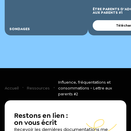
ÊTRE PARENTS D'AD
AUX PARENTS #1
Télécha
SONDAGES
Influence, fréquentations et
Accueil
Ressources
consommations – Lettre aux
parents #2
Restons en lien :
on vous écrit
Recevoir les dernières documentations me