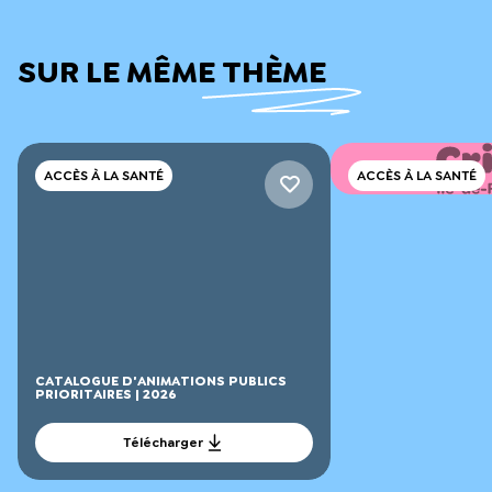
SUR LE MÊME THÈME
ACCÈS À LA SANTÉ
ACCÈS À LA SANTÉ
RÉSULTAT DE L'APPE
ANIMATIONS-DÉBATS
Télécha
CATALOGUE D'ANIMATIONS PUBLICS
PRIORITAIRES | 2026
Télécharger