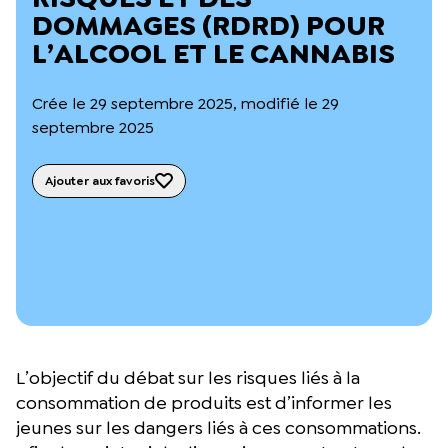
L’équipe du Crips
DOMMAGES (RDRD) POUR
Notre documentation
L’ALCOOL ET LE CANNABIS
Rapports d’activité et financiers
Ressources pour les parents
Projets réalisés avec nos partenaires
Crée le 29 septembre 2025, modifié le 29
Podcast 🎙️
septembre 2025
Webinaires
Ajouter aux favoris
L’objectif du débat sur les risques liés à la
consommation de produits est d’informer les
jeunes sur les dangers liés à ces consommations.