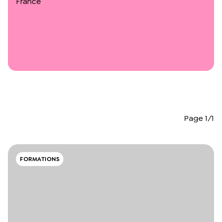
France
L’équipe du Crips
Notre documentation
Rapports d’activité et financiers
Ressources pour les parents
Projets réalisés avec nos partenaires
Podcast 🎙️
Webinaires
Page 1/1
FORMATIONS