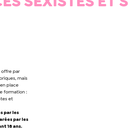
ES SEXISTES ET 
 offre par
oriques, mais
 en place
e formation :
stes et
s par les
arées par les
nt 18 ans.