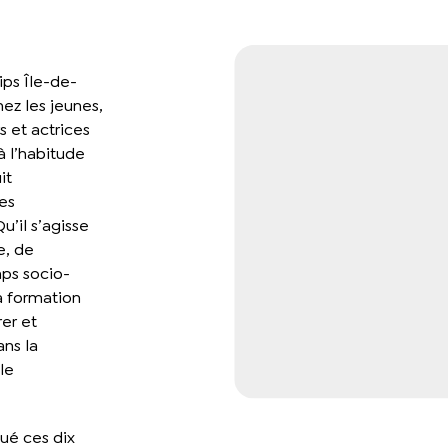
rips Île-de-
ez les jeunes,
s et actrices
à l’habitude
it
es
u’il s’agisse
e, de
mps socio-
la formation
rer et
ans la
le
lué ces dix