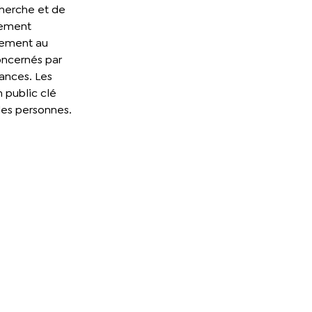
cherche et de
tement
nement au
oncernés par
ances. Les
 public clé
es personnes.