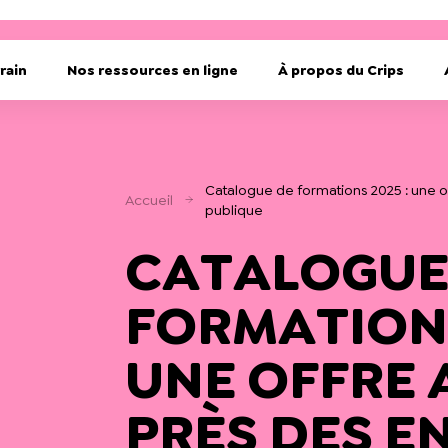
rain
Nos ressources en ligne
À propos du Crips
Catalogue de formations 2025 : une o
Accueil
publique
CATALOGUE
FORMATIONS
UNE OFFRE 
PRÈS DES E