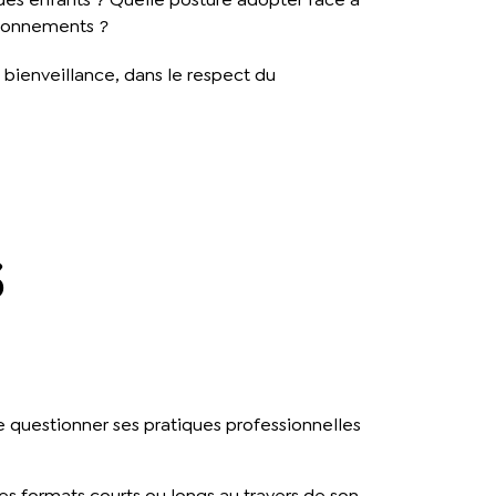
tionnements ?
 bienveillance, dans le respect du
S
N
 questionner ses pratiques professionnelles
s formats courts ou longs au travers de son