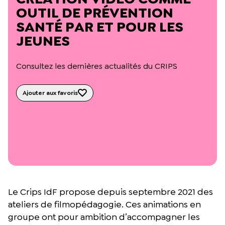
L’équipe du Crips
OUTIL DE PRÉVENTION
Notre documentation
SANTÉ PAR ET POUR LES
Rapports d’activité et financiers
JEUNES
Ressources pour les parents
Projets réalisés avec nos partenaires
Podcast 🎙️
Consultez les dernières actualités du CRIPS
Webinaires
Ajouter aux favoris
Le Crips IdF propose depuis septembre 2021 des
ateliers de filmopédagogie. Ces animations en
groupe ont pour ambition d’accompagner les