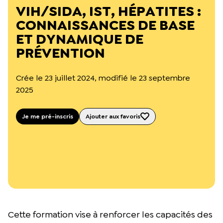
L’équipe du Crips
VIH/SIDA, IST, HÉPATITES :
Notre documentation
CONNAISSANCES DE BASE
Rapports d’activité et financiers
ET DYNAMIQUE DE
Ressources pour les parents
Projets réalisés avec nos partenaires
PRÉVENTION
Podcast 🎙️
Crée le 23 juillet 2024, modifié le 23 septembre
Webinaires
2025
Je me pré-inscris
Ajouter aux favoris
Cette formation vise à renforcer les capacités des