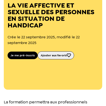
L’équipe du Crips
LA VIE AFFECTIVE ET
Notre documentation
SEXUELLE DES PERSONNES
Rapports d’activité et financiers
EN SITUATION DE
Ressources pour les parents
Projets réalisés avec nos partenaires
HANDICAP
Podcast 🎙️
Crée le 22 septembre 2025, modifié le 22
Webinaires
septembre 2025
Je me pré-inscris
Ajouter aux favoris
La formation permettra aux professionnels