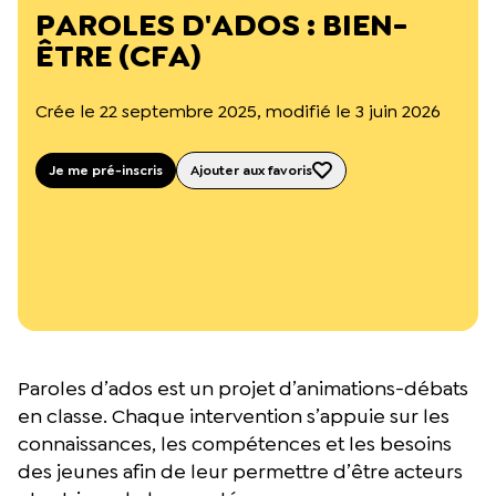
L’équipe du Crips
PAROLES D'ADOS : BIEN-
Notre documentation
ÊTRE (CFA)
Rapports d’activité et financiers
Ressources pour les parents
Projets réalisés avec nos partenaires
Crée le 22 septembre 2025, modifié le 3 juin 2026
Podcast 🎙️
Je me pré-inscris
Ajouter aux favoris
Webinaires
Paroles d’ados est un projet d’animations-débats
en classe. Chaque intervention s’appuie sur les
connaissances, les compétences et les besoins
des jeunes afin de leur permettre d’être acteurs