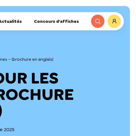
Actualités
Concours d’affiches
unes – (brochure en anglais)
OUR LES
BROCHURE
)
re 2025