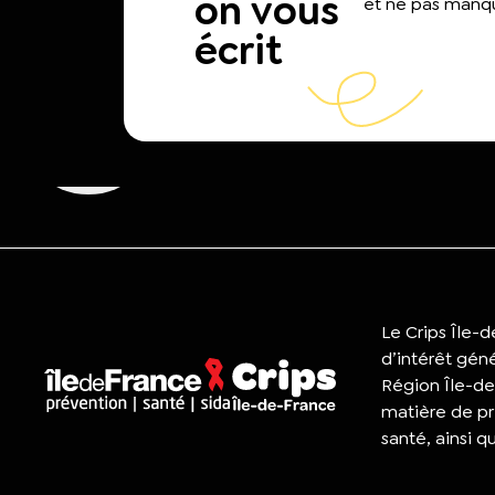
on vous
et ne pas manqu
écrit
Le Crips Île-
d’intérêt gén
Région Île-de
matière de pr
santé, ainsi q