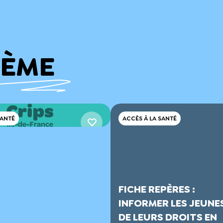
HÈME
SANTÉ
ACCÈS À LA SANTÉ
T DE L'APPEL
S
IONS-DÉBATS
27
FICHE REPÈRES :
INFORMER LES JEUNE
Télécharger
DE LEURS DROITS EN