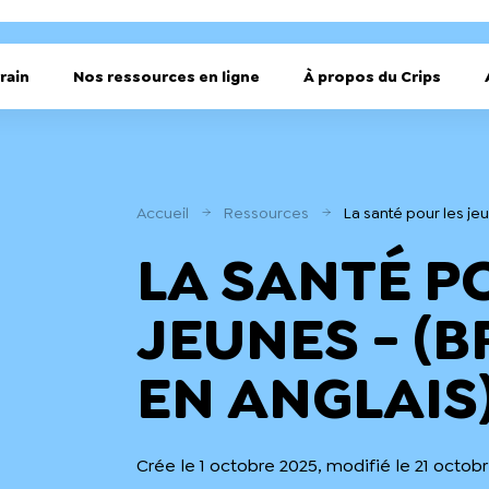
rain
Nos ressources en ligne
À propos du Crips
Accueil
Ressources
La santé pour les je
LA SANTÉ P
JEUNES - (
EN ANGLAIS
Crée le 1 octobre 2025, modifié le 21 octob