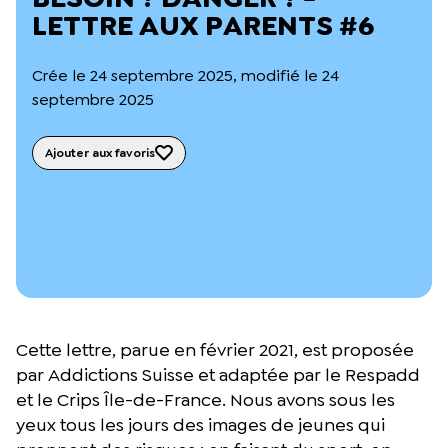
L’équipe du Crips
LETTRE AUX PARENTS #6
Notre documentation
Rapports d’activité et financiers
Crée le 24 septembre 2025, modifié le 24
Ressources pour les parents
Projets réalisés avec nos partenaires
septembre 2025
Podcast 🎙️
Ajouter aux favoris
Webinaires
Cette lettre, parue en février 2021, est proposée
par Addictions Suisse et adaptée par le Respadd
et le Crips Île-de-France. Nous avons sous les
yeux tous les jours des images de jeunes qui