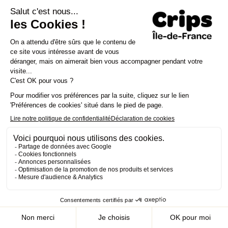
Prendre des risques. Besoin ?
Accueil
Ressources
Danger ? – Lettre aux parents #6
Restons en lien :
on vous écrit
Recevoir les dernières documentations me
concernant et ne pas manquer les
événements à venir.
E-mail
*
J’accepter la Politique de confidentialité et les conditions
*
d'utilisation du CRIPS IDF.
Mon compte
Rechercher