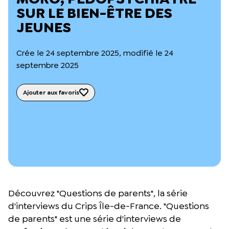
L’équipe du Crips
SUR LE BIEN-ÊTRE DES
Notre documentation
JEUNES
Rapports d’activité et financiers
Ressources pour les parents
Projets réalisés avec nos partenaires
Crée le 24 septembre 2025, modifié le 24
Podcast 🎙️
septembre 2025
Webinaires
Ajouter aux favoris
Découvrez "Questions de parents", la série
d'interviews du Crips Île-de-France. "Questions
de parents" est une série d'interviews de