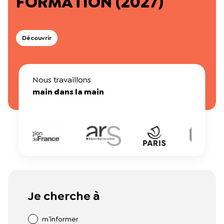
FORMATION (2027)
Dossiers thématiques
L’équipe du Crips
Notre documentation
Rapports d’activité et financiers
Découvrir
Ressources pour les parents
Projets réalisés avec nos partenaires
Podcast 🎙️
Nous travaillons
Webinaires
main dans la main
Je cherche à
m’informer