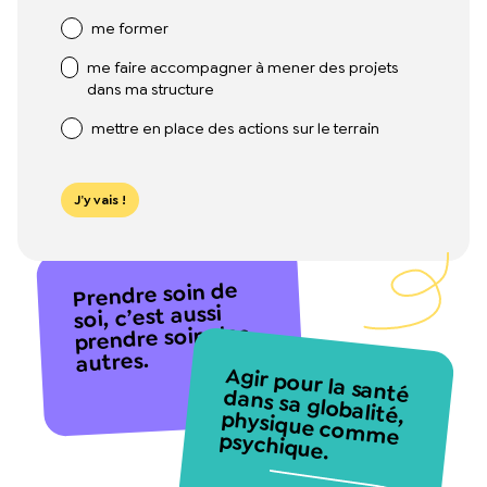
me former
me faire accompagner à mener des projets
dans ma structure
mettre en place des actions sur le terrain
J’y vais !
Prendre soin de
soi, c’est aussi
prendre soin des
autres.
Agir pour la santé
dans sa globalité,
physique comme
psychique.