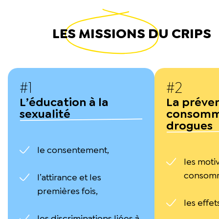
LES
MISSIONS
DU CRIPS
#1
#2
L’éducation à la
La préve
sexualité
consomm
drogues
le consentement,
les motiv
consom
l’attirance et les
premières fois,
les effet
les discriminations liées à