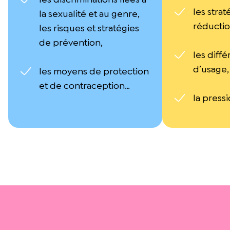
les strat
la sexualité et au genre,
réductio
les risques et stratégies
de prévention,
les diffé
d’usage,
les moyens de protection
et de contraception…
la press