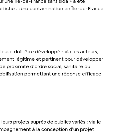
our une Île-de-France sans sida » a été
 affiché : zéro contamination en Île-de-France
tieuse doit être développée via les acteurs,
èrement légitime et pertinent pour développer
e proximité d’ordre social, sanitaire ou
mobilisation permettant une réponse efficace
urs projets auprès de publics variés : via le
ccompagnement à la conception d’un projet