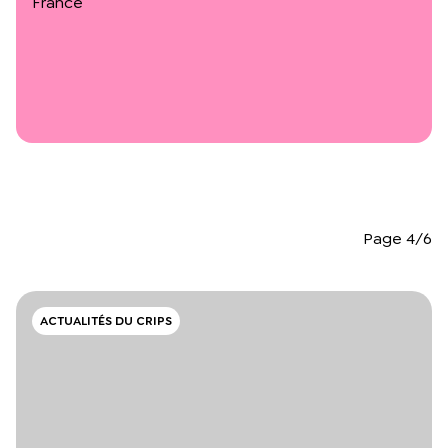
France
L’équipe du Crips
Notre documentation
Rapports d’activité et financiers
Ressources pour les parents
Projets réalisés avec nos partenaires
Podcast 🎙️
Webinaires
Page 4/6
ACTUALITÉS DU CRIPS