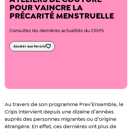
L’équipe du Crips
POUR VAINCRE LA
Notre documentation
PRÉCARITÉ MENSTRUELLE
Rapports d’activité et financiers
Ressources pour les parents
Projets réalisés avec nos partenaires
Consultez les dernières actualités du CRIPS
Podcast 🎙️
Ajouter aux favoris
Webinaires
Au travers de son programme Prev’Ensemble, le
Crips intervient depuis une dizaine d’années
auprès des personnes migrantes ou d’origine
étrangère. En effet, ces dernières ont plus de