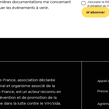
ernières documentations me concernant
J’accepter la Pol
d'utilisation du 
er les événements à venir.
de-France, association déclarée
Appel d
éral et organisme associé de la
Presse
-France, est un acteur reconnu en
évention et de promotion de la
ue dans la lutte contre le VIH/sida.
Agrémen