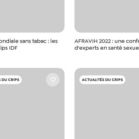
diale sans tabac : les
AFRAVIH 2022 : une con
rips IDF
d'experts en santé sexue
 DU CRIPS
ACTUALITÉS DU CRIPS