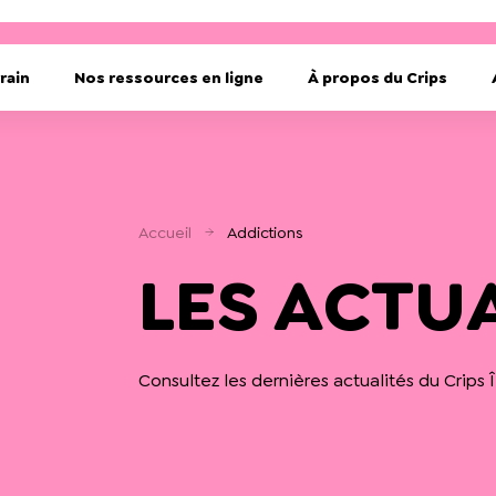
rain
Nos ressources en ligne
À propos du Crips
Accueil
Addictions
LES ACTU
Consultez les dernières actualités du Crips