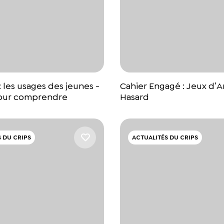
: les usages des jeunes -
Cahier Engagé : Jeux d’A
pour comprendre
Hasard
 DU CRIPS
ACTUALITÉS DU CRIPS