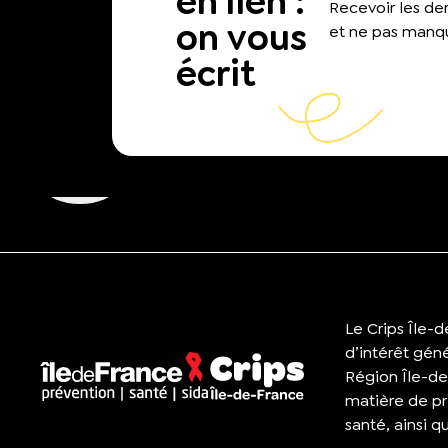
en lien :
Recevoir les d
on vous
et ne pas manqu
écrit
Le Crips Île-
d’intérêt gén
Région Île-de
matière de pr
santé, ainsi q