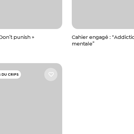
Don’t punish »
Cahier engagé : “Addicti
mentale”
 DU CRIPS