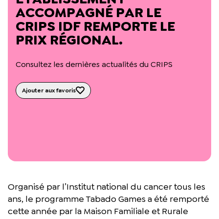
L’équipe du Crips
ACCOMPAGNÉ PAR LE
Notre documentation
CRIPS IDF REMPORTE LE
Rapports d’activité et financiers
PRIX RÉGIONAL.
Ressources pour les parents
Projets réalisés avec nos partenaires
Podcast 🎙️
Consultez les dernières actualités du CRIPS
Webinaires
Ajouter aux favoris
Organisé par l’Institut national du cancer tous les
ans, le programme Tabado Games a été remporté
cette année par la Maison Familiale et Rurale