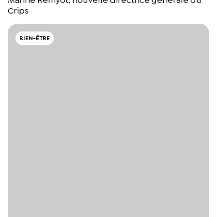
Marine Remyot, nouvelle directrice générale du
Crips
BIEN-ÊTRE