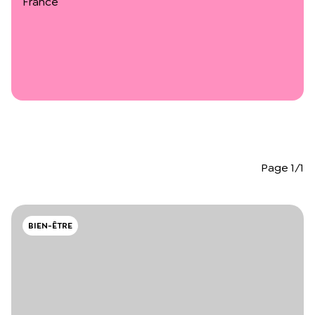
France
L’équipe du Crips
Notre documentation
Rapports d’activité et financiers
Ressources pour les parents
Projets réalisés avec nos partenaires
Podcast 🎙️
Webinaires
Page 1/1
BIEN-ÊTRE