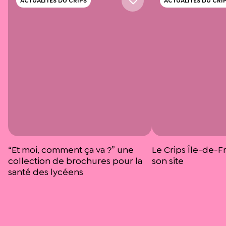
ACTUALITÉS DU CRIPS
ACTUALITÉS DU CRI
“Et moi, comment ça va ?” une
Le Crips Île-de-F
collection de brochures pour la
son site
santé des lycéens