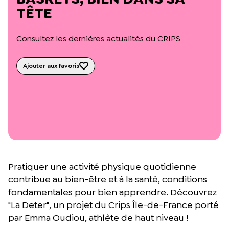
L’équipe du Crips
TÊTE
Notre documentation
Rapports d’activité et financiers
Consultez les dernières actualités du CRIPS
Ressources pour les parents
Projets réalisés avec nos partenaires
Podcast 🎙️
Ajouter aux favoris
Webinaires
Pratiquer une activité physique quotidienne
contribue au bien-être et à la santé, conditions
fondamentales pour bien apprendre. Découvrez
"La Deter", un projet du Crips Île-de-France porté
par Emma Oudiou, athlète de haut niveau !