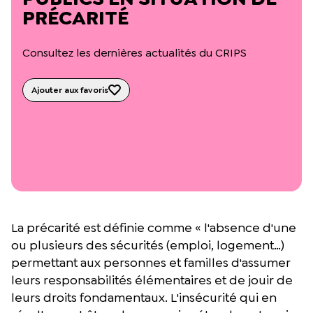
L’équipe du Crips
PRÉCARITÉ
Notre documentation
Rapports d’activité et financiers
Consultez les dernières actualités du CRIPS
Ressources pour les parents
Projets réalisés avec nos partenaires
Podcast 🎙️
Ajouter aux favoris
Webinaires
La précarité est définie comme « l'absence d'une
ou plusieurs des sécurités (emploi, logement…)
permettant aux personnes et familles d'assumer
leurs responsabilités élémentaires et de jouir de
leurs droits fondamentaux. L'insécurité qui en