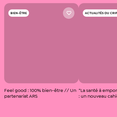
BIEN-ÊTRE
ACTUALITÉS DU CRI
Feel good : 100% bien-être // Un
“La santé à empor
partenariat ARS
: un nouveau cahie