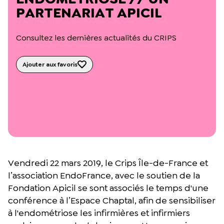
L’équipe du Crips
PARTENARIAT APICIL
Notre documentation
Rapports d’activité et financiers
Consultez les dernières actualités du CRIPS
Ressources pour les parents
Projets réalisés avec nos partenaires
Podcast 🎙️
Ajouter aux favoris
Webinaires
Vendredi 22 mars 2019, le Crips Île-de-France et
l’association EndoFrance, avec le soutien de la
Fondation Apicil se sont associés le temps d'une
conférence à l’Espace Chaptal, afin de sensibiliser
à l'endométriose les infirmières et infirmiers