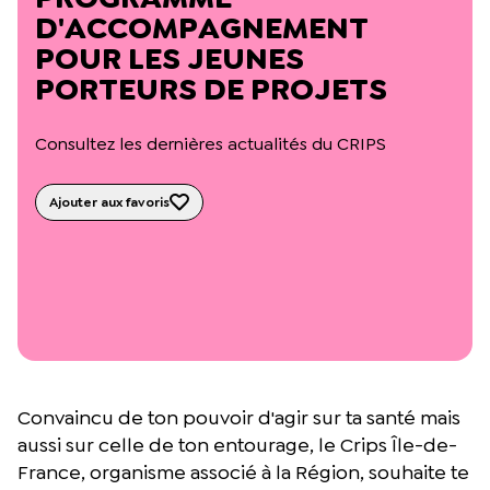
L’équipe du Crips
D'ACCOMPAGNEMENT
Notre documentation
POUR LES JEUNES
Rapports d’activité et financiers
PORTEURS DE PROJETS
Ressources pour les parents
Projets réalisés avec nos partenaires
Podcast 🎙️
Consultez les dernières actualités du CRIPS
Webinaires
Ajouter aux favoris
Convaincu de ton pouvoir d'agir sur ta santé mais
aussi sur celle de ton entourage, le Crips Île-de-
France, organisme associé à la Région, souhaite te