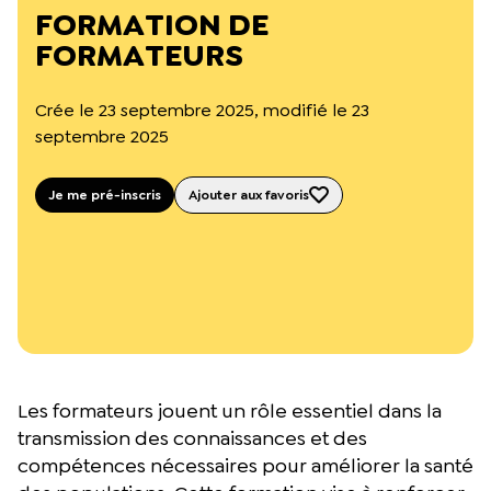
L’équipe du Crips
FORMATION DE
Notre documentation
FORMATEURS
Rapports d’activité et financiers
Ressources pour les parents
Projets réalisés avec nos partenaires
Crée le 23 septembre 2025, modifié le 23
Podcast 🎙️
septembre 2025
Webinaires
Je me pré-inscris
Ajouter aux favoris
Les formateurs jouent un rôle essentiel dans la
transmission des connaissances et des
compétences nécessaires pour améliorer la santé