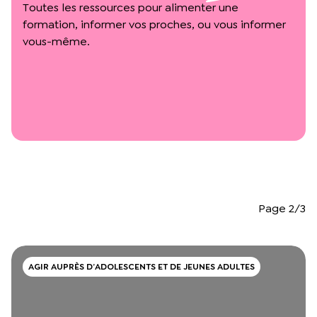
L’équipe du Crips
Toutes les ressources pour alimenter une
formation, informer vos proches, ou vous informer
Notre documentation
Rapports d’activité et financiers
vous-même.
Ressources pour les parents
Projets réalisés avec nos partenaires
Podcast 🎙️
Webinaires
Page 2/3
AGIR AUPRÈS D’ADOLESCENTS ET DE JEUNES ADULTES