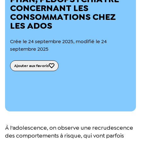
L’équipe du Crips
CONCERNANT LES
Notre documentation
CONSOMMATIONS CHEZ
Rapports d’activité et financiers
LES ADOS
Ressources pour les parents
Projets réalisés avec nos partenaires
Podcast 🎙️
Crée le 24 septembre 2025, modifié le 24
septembre 2025
Webinaires
Ajouter aux favoris
À l'adolescence, on observe une recrudescence
des comportements à risque, qui vont parfois