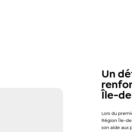
Un dé
renfor
Île-d
Lors du premi
Région Île-de
son aide aux p