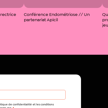
rectrice
Conférence Endométriose // Un
Qu
partenariat Apicil
pr
je
itique de confidentialité et les conditions