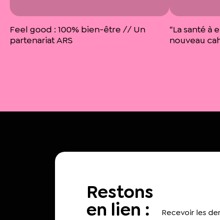
Feel good : 100% bien-être // Un
“La santé à 
partenariat ARS
nouveau cahi
Restons
en lien :
Recevoir les d