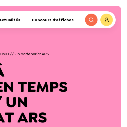
Actualités
Concours d’affiches
VID // Un partenariat ARS
À
EN TEMPS
/ UN
AT ARS