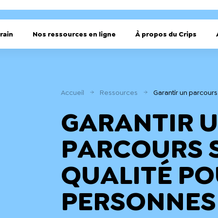
rain
Nos ressources en ligne
À propos du Crips
Accueil
Ressources
Garantir un parcour
GARANTIR 
PARCOURS 
QUALITÉ PO
PERSONNES