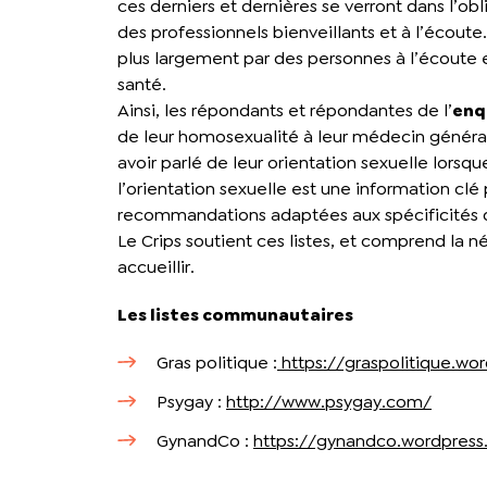
ces derniers et dernières se verront dans l’ob
des professionnels bienveillants et à l’écout
plus largement par des personnes à l’écoute et
santé.
Ainsi, les répondants et répondantes de l’
enq
de leur homosexualité à leur médecin générali
avoir parlé de leur orientation sexuelle lorsq
l’orientation sexuelle est une information cl
recommandations adaptées aux spécificités de
Le Crips soutient ces listes, et comprend la n
accueillir.
Les listes communautaires
Gras politique :
https://graspolitique.wo
Psygay :
http://www.psygay.com/
GynandCo :
https://gynandco.wordpres