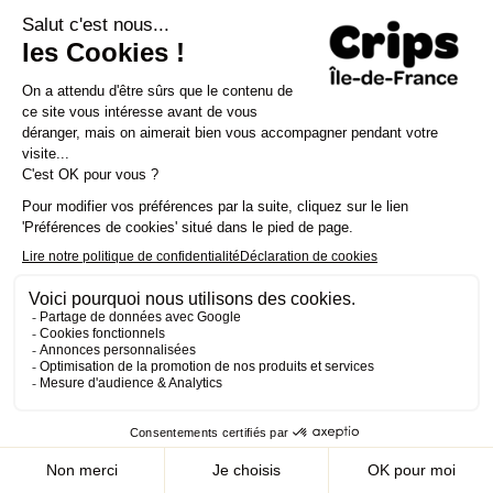
Accueil
Ressources
L’endométriose
Restons en lien :
on vous écrit
Recevoir les dernières documentations me
concernant et ne pas manquer les
événements à venir.
E-mail
*
Mon compte
J’accepter la Politique de confidentialité et les conditions
Rechercher
*
d'utilisation du CRIPS IDF.