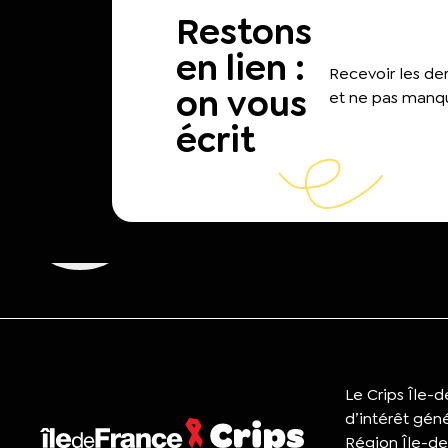
Restons
en lien :
Recevoir les d
on vous
et ne pas manqu
écrit
Le Crips Île-
d’intérêt gén
Région Île-de