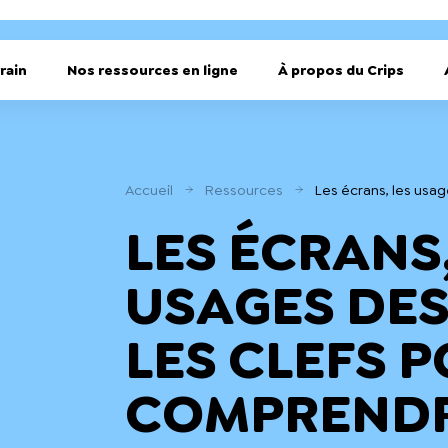
rain
Nos ressources en ligne
À propos du Crips
Accueil
Ressources
Les écrans, les usa
LES ÉCRANS,
USAGES DES
LES CLEFS 
COMPREND