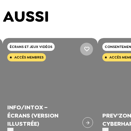
 AUSSI
ÉCRANS ET JEUX VIDÉOS
CONSENTEMEN
ACCÈS MEMBRES
ACCÈS MEM
INFO/INTOX –
ÉCRANS (VERSION
PREV’ZON
ILLUSTRÉE)
CYBERHA