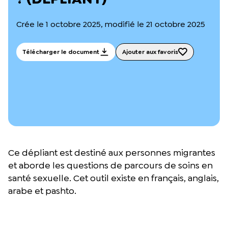
L’équipe du Crips
Notre documentation
Crée le 1 octobre 2025, modifié le 21 octobre 2025
Rapports d’activité et financiers
Ressources pour les parents
Projets réalisés avec nos partenaires
Télécharger le document
Ajouter aux favoris
Podcast 🎙️
Webinaires
Ce dépliant est destiné aux personnes migrantes
et aborde les questions de parcours de soins en
santé sexuelle. Cet outil existe en français, anglais,
arabe et pashto.