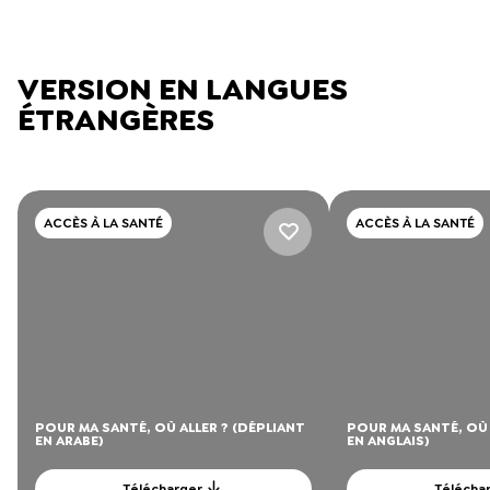
VERSION EN LANGUES
ÉTRANGÈRES
ACCÈS À LA SANTÉ
ACCÈS À LA SANTÉ
POUR MA SANTÉ, OÙ ALLER ? (DÉPLIANT
POUR MA SANTÉ, OÙ 
EN ARABE)
EN ANGLAIS)
Télécharger
Télécha