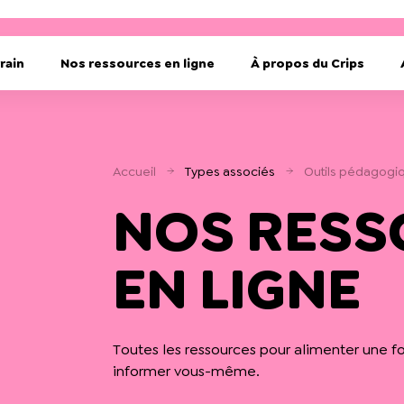
rain
Nos ressources en ligne
À propos du Crips
Accueil
Types associés
Outils pédagogi
NOS RESS
EN LIGNE
Toutes les ressources pour alimenter une f
informer vous-même.