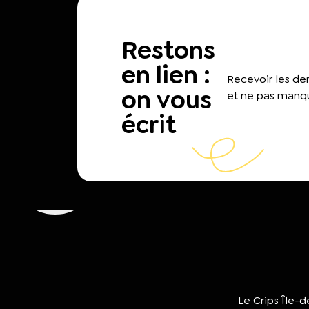
Restons
en lien :
Recevoir les d
on vous
et ne pas manqu
écrit
Le Crips Île-