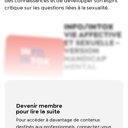
des connaissances et de développer son esprit
critique sur les questions liées à la sexualité.
INFO/INTOX
VIE AFFECTIVE
ET SEXUELLE -
VERSION
HANDICAP
MENTAL
Cet outil pédagogique
propose aux participants et
participantes de se
positionner vis à vis
Devenir membre
d'affirmations relatives à la
pour lire la suite
vie affective et sexuelle, et
Pour accéder à davantage de contenus
d'en débattre. Il permet
destinés aux professionnels, connectez-vous
d'acquérir des