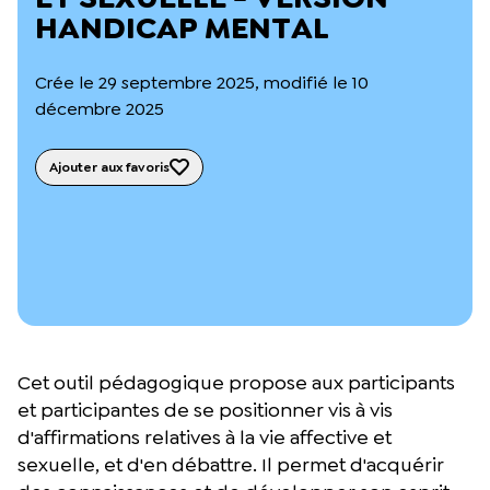
L’équipe du Crips
HANDICAP MENTAL
Notre documentation
Rapports d’activité et financiers
Crée le 29 septembre 2025, modifié le 10
Ressources pour les parents
Projets réalisés avec nos partenaires
décembre 2025
Podcast 🎙️
Ajouter aux favoris
Webinaires
Cet outil pédagogique propose aux participants
et participantes de se positionner vis à vis
d'affirmations relatives à la vie affective et
sexuelle, et d'en débattre. Il permet d'acquérir