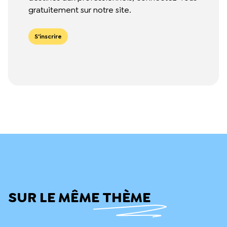
gratuitement sur notre site.
connaissances et de
développer son esprit
critique sur les questions
S'inscrire
liées à la sexualité.
Read
More
SUR LE MÊME THÈME