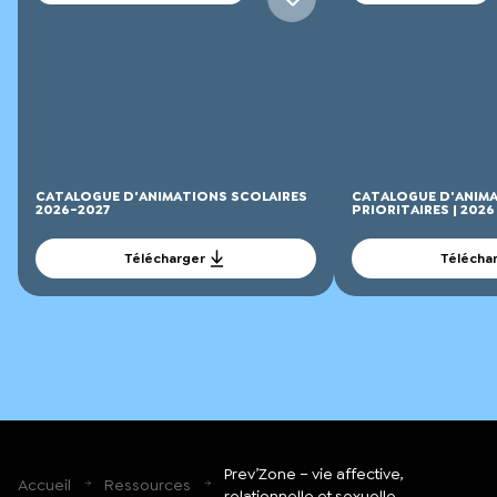
CATALOGUE D'ANIMATIONS SCOLAIRES
CATALOGUE D'ANIMA
2026-2027
PRIORITAIRES | 2026
Télécharger
Télécha
Prev’Zone – vie affective,
Accueil
Ressources
relationnelle et sexuelle