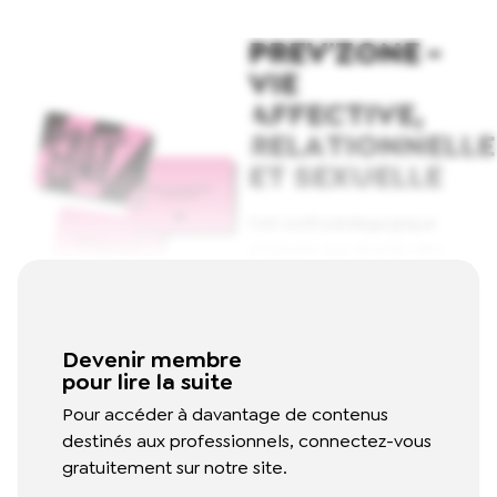
PREV'ZONE -
VIE
AFFECTIVE,
RELATIONNELLE
ET SEXUELLE
Cet outil pédagogique
propose aux jeunes des
situations sur les relations
amicales et amoureuses.
Elles lui permettent de
Devenir membre
donner son avis et
pour lire la suite
d'échanger sur la vie
affective.
Read More
Pour accéder à davantage de contenus
destinés aux professionnels, connectez-vous
gratuitement sur notre site.