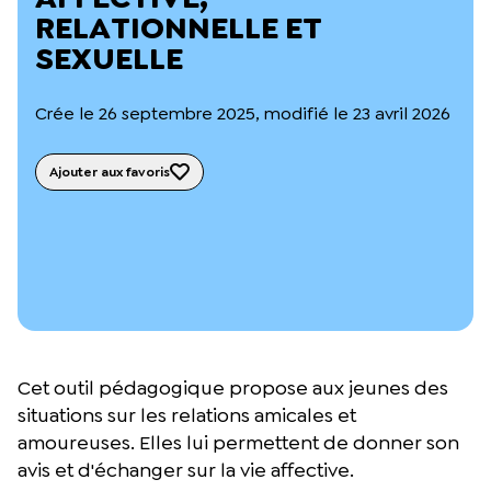
L’équipe du Crips
RELATIONNELLE ET
Notre documentation
SEXUELLE
Rapports d’activité et financiers
Ressources pour les parents
Projets réalisés avec nos partenaires
Crée le 26 septembre 2025, modifié le 23 avril 2026
Podcast 🎙️
Ajouter aux favoris
Webinaires
Cet outil pédagogique propose aux jeunes des
situations sur les relations amicales et
amoureuses. Elles lui permettent de donner son
avis et d'échanger sur la vie affective.