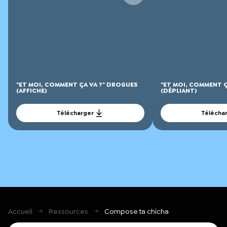
"ET MOI, COMMENT ÇA VA ?" DROGUES
"ET MOI, COMMENT Ç
(AFFICHE)
(DÉPLIANT)
Télécharger
Télécha
Accueil
Ressources
Compose ta chicha