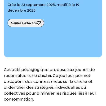
L’équipe du Crips
Crée le 23 septembre 2025, modifié le 19
Notre documentation
décembre 2025
Rapports d’activité et financiers
Ressources pour les parents
Projets réalisés avec nos partenaires
Ajouter aux favoris
Podcast 🎙️
Webinaires
Cet outil pédagogique propose aux jeunes de
reconstituer une chicha. Ce jeu leur permet
d'acquérir des connaissances sur la chicha et
d'identifier des stratégies individuelles ou
collectives pour diminuer les risques liés à leur
consommation.