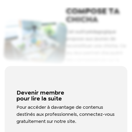
COMPOSE TA
CHICHA
Cet outil pédagogique
propose aux jeunes de
reconstituer une chicha. Ce
jeu leur permet d'acquérir
des connaissances sur la
chicha et d'identifier des
stratégies individuelles ou
collectives pour diminuer
les risques liés à leur
Devenir membre
consommation.
Read More
pour lire la suite
Pour accéder à davantage de contenus
destinés aux professionnels, connectez-vous
gratuitement sur notre site.