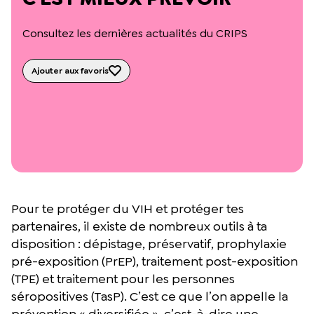
L’équipe du Crips
Notre documentation
Consultez les dernières actualités du CRIPS
Rapports d’activité et financiers
Ressources pour les parents
Projets réalisés avec nos partenaires
Ajouter aux favoris
Podcast 🎙️
Webinaires
Pour te protéger du VIH et protéger tes
partenaires, il existe de nombreux outils à ta
disposition : dépistage, préservatif, prophylaxie
pré-exposition (PrEP), traitement post-exposition
(TPE) et traitement pour les personnes
séropositives (TasP). C’est ce que l’on appelle la
prévention « diversifiée », c’est-à-dire une