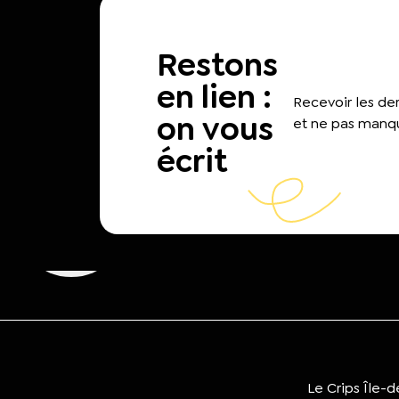
Restons
en lien :
Recevoir les d
on vous
et ne pas manqu
écrit
Le Crips Île-