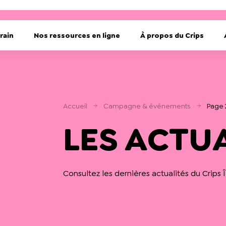
rain
Nos ressources en ligne
À propos du Crips
Accueil
Campagne & événements
Page 
LES ACTU
Consultez les dernières actualités du Crips