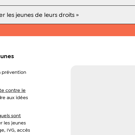
r les jeunes de leurs droits »
eunes
la prévention
te contre le
re aux idées
quels sont
r les jeunes
ge, IVG, accès