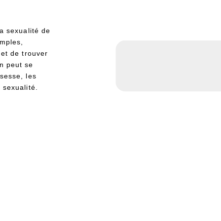
la sexualité de
imples,
met de trouver
on peut se
ssesse, les
 sexualité.