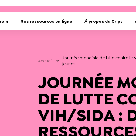
rain
Nos ressources en ligne
À propos du Crips
Journée mondiale de lutte contre le 
Accueil
jeunes
JOURNÉE M
DE LUTTE C
VIH/SIDA : 
RESSOURCE