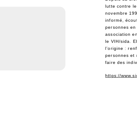
lutte contre l
novembre 1990
informé, écout
personnes en 
association e
le VIH/sida. E
l’origine : re
personnes et 
faire des indi
https://www.si