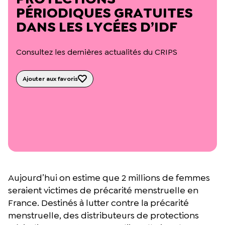
L’équipe du Crips
PÉRIODIQUES GRATUITES
Notre documentation
DANS LES LYCÉES D’IDF
Rapports d’activité et financiers
Ressources pour les parents
Projets réalisés avec nos partenaires
Consultez les dernières actualités du CRIPS
Podcast 🎙️
Ajouter aux favoris
Webinaires
Aujourd’hui on estime que 2 millions de femmes
seraient victimes de précarité menstruelle en
France. Destinés à lutter contre la précarité
menstruelle, des distributeurs de protections