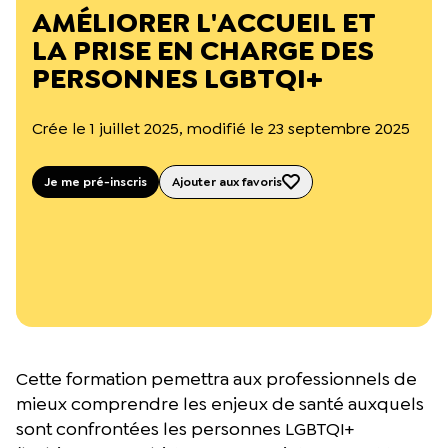
L’équipe du Crips
AMÉLIORER L'ACCUEIL ET
Notre documentation
LA PRISE EN CHARGE DES
Rapports d’activité et financiers
PERSONNES LGBTQI+
Ressources pour les parents
Projets réalisés avec nos partenaires
Podcast 🎙️
Crée le 1 juillet 2025, modifié le 23 septembre 2025
Webinaires
Je me pré-inscris
Ajouter aux favoris
Cette formation pemettra aux professionnels de
mieux comprendre les enjeux de santé auxquels
sont confrontées les personnes LGBTQI+