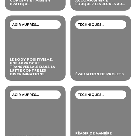
CONCEPT ET MISE EN
ACCOMPAGNER ET
PRATIQUE
ÉDUQUER LES JEUNES AUX
BONNES PRATIQUES
AGIR AUPRÈS
TECHNIQUES
D’ADOLESCENTS ET DE
PROFESSIONNELLES
JEUNES ADULTES
LE BODY POSITIVISME,
UNE APPROCHE
TRANSVERSALE DANS LA
LUTTE CONTRE LES
DISCRIMINATIONS
ÉVALUATION DE PROJETS
AGIR AUPRÈS
TECHNIQUES
D’ADOLESCENTS ET DE
PROFESSIONNELLES
JEUNES ADULTES
RÉAGIR DE MANIÈRE