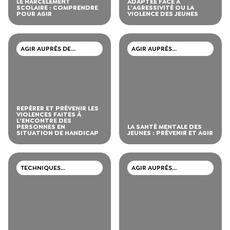
LE HARCÈLEMENT
ADAPTÉE FACE À
SCOLAIRE : COMPRENDRE
L'AGRESSIVITÉ OU LA
POUR AGIR
VIOLENCE DES JEUNES
AGIR AUPRÈS DE
AGIR AUPRÈS
PERSONNES EN
D’ADOLESCENTS ET DE
SITUATION DE HANDICAP
JEUNES ADULTES
REPÉRER ET PRÉVENIR LES
VIOLENCES FAITES À
L’ENCONTRE DES
PERSONNES EN
LA SANTÉ MENTALE DES
SITUATION DE HANDICAP
JEUNES : PRÉVENIR ET AGIR
TECHNIQUES
AGIR AUPRÈS
PROFESSIONNELLES
D’ADOLESCENTS ET DE
JEUNES ADULTES