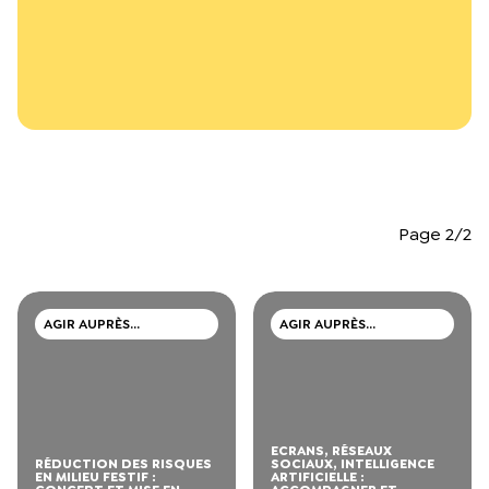
L’équipe du Crips
Notre documentation
Rapports d’activité et financiers
Ressources pour les parents
Projets réalisés avec nos partenaires
Podcast 🎙️
Webinaires
Page 2/2
AGIR AUPRÈS
AGIR AUPRÈS
D’ADOLESCENTS ET DE
D’ADOLESCENTS ET DE
JEUNES ADULTES
JEUNES ADULTES
ECRANS, RÉSEAUX
RÉDUCTION DES RISQUES
SOCIAUX, INTELLIGENCE
EN MILIEU FESTIF :
ARTIFICIELLE :