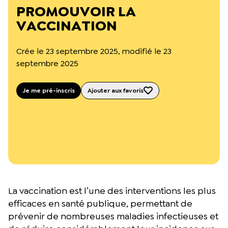
L’équipe du Crips
PROMOUVOIR LA
Notre documentation
VACCINATION
Rapports d’activité et financiers
Ressources pour les parents
Projets réalisés avec nos partenaires
Crée le 23 septembre 2025, modifié le 23
Podcast 🎙️
septembre 2025
Webinaires
Je me pré-inscris
Ajouter aux favoris
La vaccination est l’une des interventions les plus
efficaces en santé publique, permettant de
prévenir de nombreuses maladies infectieuses et