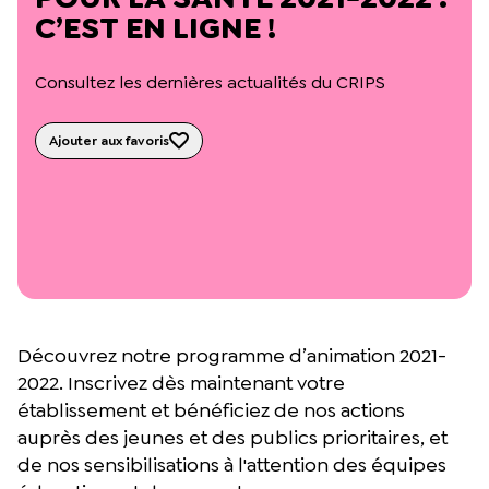
L’équipe du Crips
C’EST EN LIGNE !
Notre documentation
Rapports d’activité et financiers
Consultez les dernières actualités du CRIPS
Ressources pour les parents
Projets réalisés avec nos partenaires
Podcast 🎙️
Ajouter aux favoris
Webinaires
Découvrez notre programme d’animation 2021-
2022. Inscrivez dès maintenant votre
établissement et bénéficiez de nos actions
auprès des jeunes et des publics prioritaires, et
de nos sensibilisations à l'attention des équipes