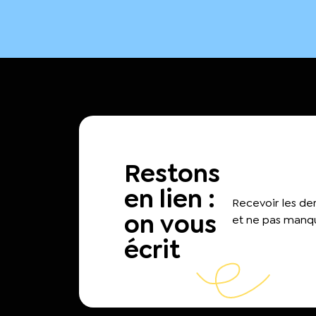
Restons
en lien :
Recevoir les d
on vous
et ne pas manqu
écrit