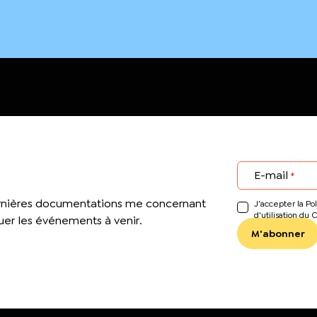
E-mail
*
ernières documentations me concernant
J’accepter la Pol
d'utilisation du 
er les événements à venir.